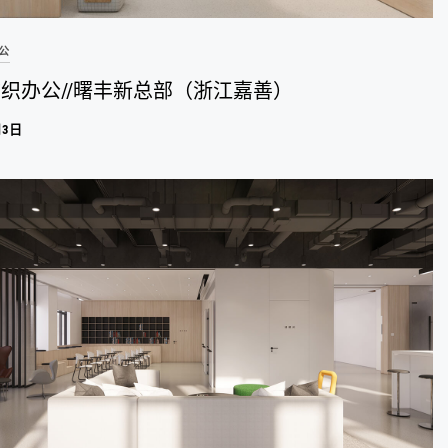
办公
织办公//曙丰新总部（浙江嘉善）
月3日